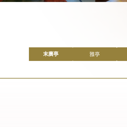
雅亭
末廣亭